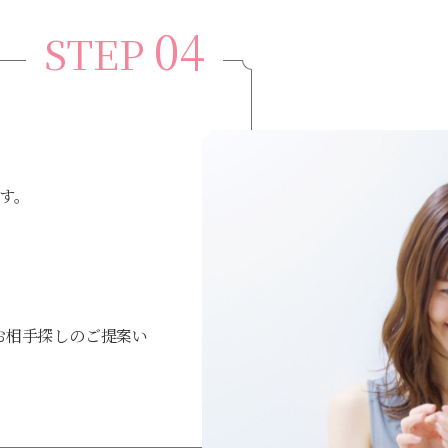
04
STEP
す。
お相手探しのご提案い